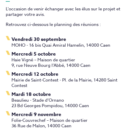
Les événements passés
Le financement
Communiqués de presse
L'occasion de venir échanger avec les élus sur le projet et
Les Actualités
partager votre avis.
Les comptes-rendus des réunions publiques
Le tracé final
La Concertation
Retrouvez ci-dessous le planning des réunions :
Documentation
Les comptes-rendus des marches exploratoires
Les enjeux
Les documents techniques
Vendredi 30 septembre
MOHO - 16 bis Quai Amiral Hamelin, 14000 Caen
Les comptes-rendus des ateliers thématiques
Réunions publiques 2026
A Votre Écoute
Mercredi 5 octobre
Haie Vigné – Maison de quartier
Le bilan de la CNDP
9, rue Neuve Bourg l’Abbé, 14000 Caen
Mercredi 12 octobre
Le bilan du maître d'ouvrage
Mairie de Saint-Contest - Pl. de la Mairie, 14280 Saint
Contest
Mardi 18 octobre
Beaulieu - Stade d’Ornano
23 Bd Georges Pompidou, 14000 Caen
Mercredi 9 novembre
Folie-Couvrechef – Maison de quartier
36 Rue de Malon, 14000 Caen